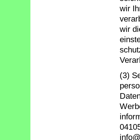
wir I
verar
wir d
einst
schut
Verar
(3) S
perso
Daten
Werbe
infor
04105
info@