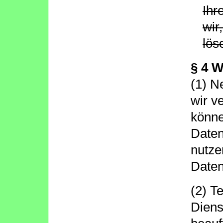
Ihr
wir
lös
§ 4 
(1) N
wir v
könne
Daten
nutze
Daten
(2) T
Diens