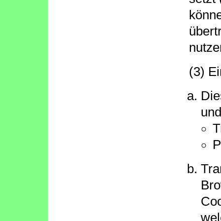
könne
übert
nutze
(3) E
Die
und
T
P
Tra
Bro
Coo
wel