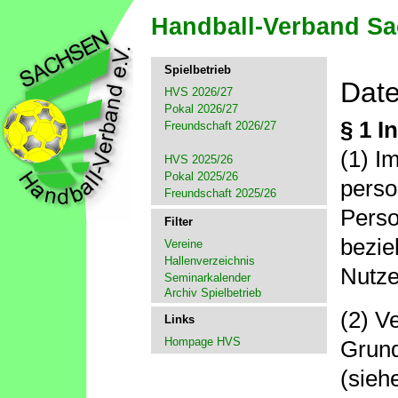
Spielbetrieb
Date
HVS 2026/27
Pokal 2026/27
§ 1 
Freundschaft 2026/27
(1) I
HVS 2025/26
Pokal 2025/26
perso
Freundschaft 2025/26
Perso
Filter
bezie
Vereine
Hallenverzeichnis
Nutze
Seminarkalender
Archiv Spielbetrieb
(2) V
Links
Hompage HVS
Grund
(sieh