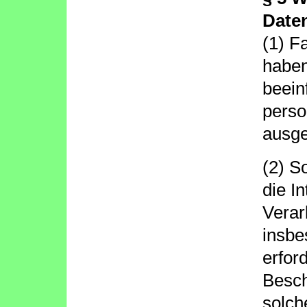
Date
(1) Fa
haben
beein
perso
ausge
(2) S
die I
Verar
insbe
erfor
Besch
solch