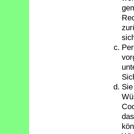
gem
Rec
zur
sic
Per
vor
unt
Sic
Sie
Wün
Coo
das
kön