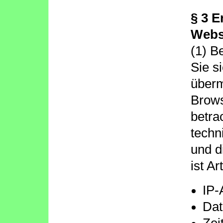
§ 3 
Webs
(1) B
Sie s
überm
Brows
betra
techn
und d
ist Ar
IP-
Dat