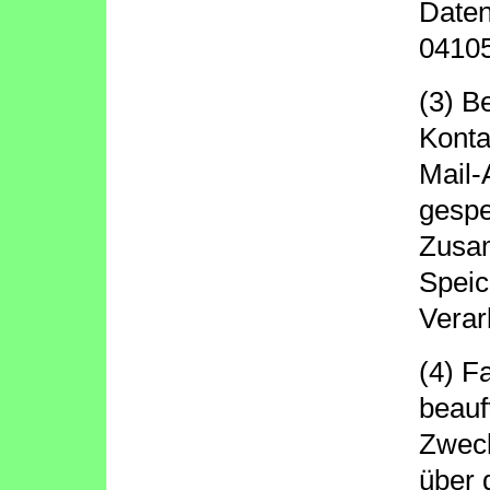
Daten
04105
(3) B
Konta
Mail-
gespe
Zusam
Speic
Verar
(4) F
beauf
Zweck
über 