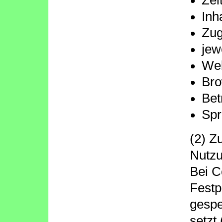
Zei
Inh
Zug
jew
Web
Bro
Bet
Spr
(2) Z
Nutzu
Bei C
Festp
gespe
setzt