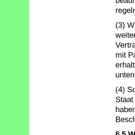
beauf
regel
(3) W
weite
Vertr
mit P
erhal
unten
(4) S
Staat
haben
Besch
§ 5 W