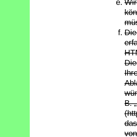
Wir
kön
müs
Die
erf
HTM
Die
Ihr
Abl
wün
B. 
(ht
das
von