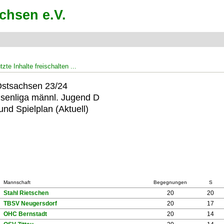
zte Inhalte freischalten ...
Ostsachsen 23/24
senliga männl. Jugend D
und Spielplan (Aktuell)
Mannschaft
Begegnungen
S
Stahl Rietschen
20
20
TBSV Neugersdorf
20
17
OHC Bernstadt
20
14