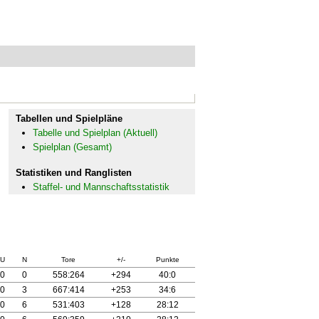
Tabellen und Spielpläne
Tabelle und Spielplan (Aktuell)
Spielplan (Gesamt)
Statistiken und Ranglisten
Staffel- und Mannschaftsstatistik
U
N
Tore
+/-
Punkte
0
0
558:264
+294
40:0
0
3
667:414
+253
34:6
0
6
531:403
+128
28:12