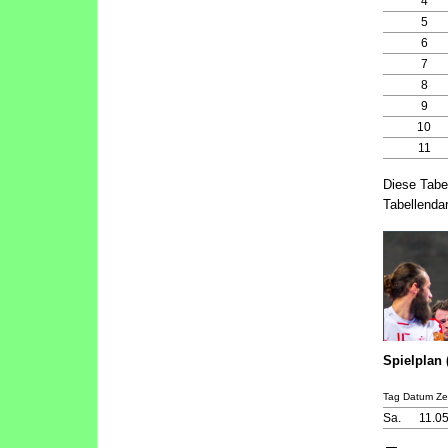
4
5
6
7
8
9
10
11
Diese Tabe
Tabellendar
Spielplan 
Tag Datum Zei
Sa.
11.0