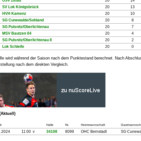
OSV Zittau
20
14
SV Lok Königsbrück
20
13
HVH Kamenz
20
10
SG Cunewalde/Sohland
20
8
SG Pulsnitz/Oberlichtenau
20
7
MSV Bautzen 04
20
4
SG Pulsnitz/Oberlichtenau II
20
2
Lok Schleife
20
0
lle wird während der Saison nach dem Punktestand berechnet. Nach Abschluss
stellung nach dem direkten Vergleich.
(Aktuell)
t
Halle
Nr.
Heimmannschaft
Gastmannsch
5.2024
11:00 v
34108
8099
OHC Bernstadt
SG Cunewa