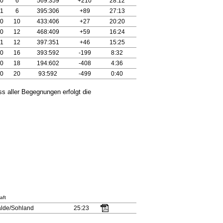
0
6
569:359
+210
28:12
1
6
395:306
+89
27:13
0
10
433:406
+27
20:20
0
12
468:409
+59
16:24
1
12
397:351
+46
15:25
0
16
393:592
-199
8:32
0
18
194:602
-408
4:36
0
20
93:592
-499
0:40
 aller Begegnungen erfolgt die
aft
lde/Sohland
25:23