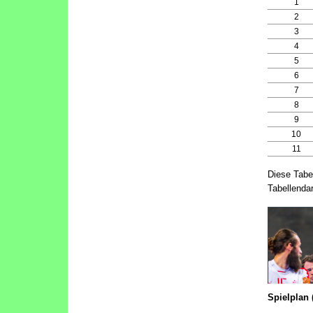
1
2
3
4
5
6
7
8
9
10
11
Diese Tabe
Tabellendar
Spielplan 