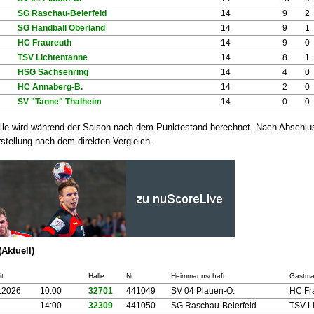
SG Raschau-Beierfeld
14
9
2
SG Handball Oberland
14
9
1
HC Fraureuth
14
9
0
TSV Lichtentanne
14
8
1
HSG Sachsenring
14
4
0
HC Annaberg-B.
14
2
0
SV "Tanne" Thalheim
14
0
0
lle wird während der Saison nach dem Punktestand berechnet. Nach Abschluss
stellung nach dem direkten Vergleich.
(Aktuell)
t
Halle
Nr.
Heimmannschaft
Gastma
.2026
10:00
32701
441049
SV 04 Plauen-O.
HC Fr
14:00
32309
441050
SG Raschau-Beierfeld
TSV L