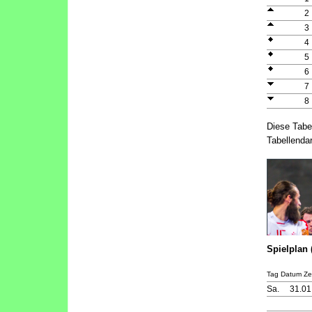
2
3
4
5
6
7
8
Diese Tabe
Tabellendar
Spielplan 
Tag Datum Zei
Sa.
31.01