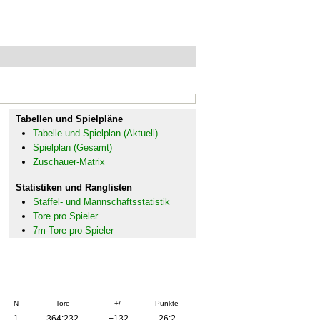
Tabellen und Spielpläne
Tabelle und Spielplan (Aktuell)
Spielplan (Gesamt)
Zuschauer-Matrix
Statistiken und Ranglisten
Staffel- und Mannschaftsstatistik
Tore pro Spieler
7m-Tore pro Spieler
N
Tore
+/-
Punkte
1
364:232
+132
26:2