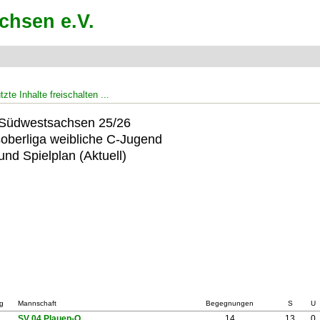
zte Inhalte freischalten ...
Südwestsachsen 25/26
oberliga weibliche C-Jugend
und Spielplan (Aktuell)
g
Mannschaft
Begegnungen
S
U
SV 04 Plauen-O.
14
13
0