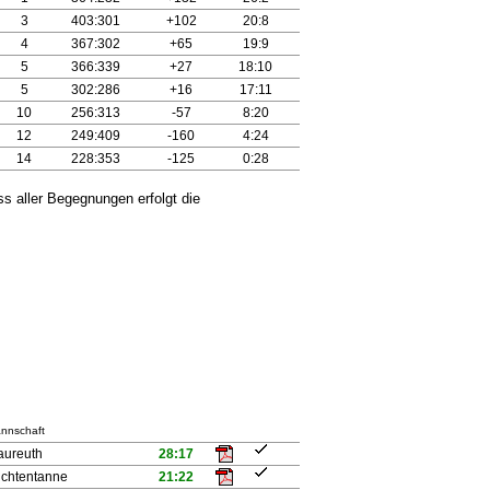
3
403:301
+102
20:8
4
367:302
+65
19:9
5
366:339
+27
18:10
5
302:286
+16
17:11
10
256:313
-57
8:20
12
249:409
-160
4:24
14
228:353
-125
0:28
 aller Begegnungen erfolgt die
nnschaft
aureuth
28:17
ichtentanne
21:22