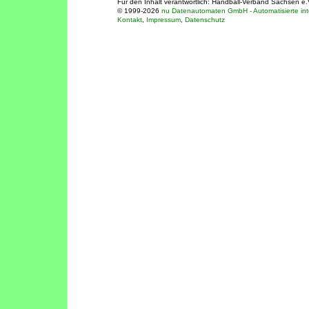
Für den Inhalt verantwortlich: Handball-Verband Sachsen e.
© 1999-2026
nu Datenautomaten GmbH - Automatisierte int
Kontakt
,
Impressum
,
Datenschutz