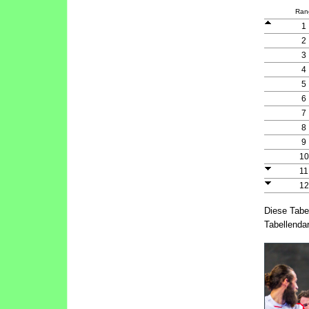
Ran
1
2
3
4
5
6
7
8
9
10
11
12
Diese Tabe
Tabellendar