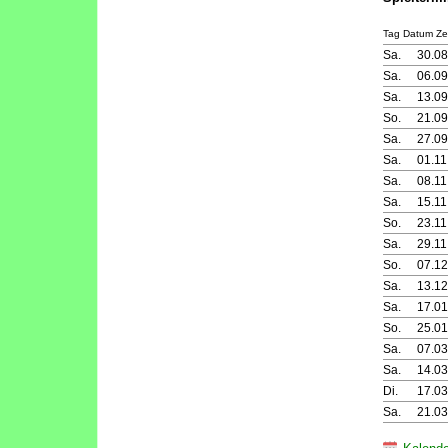
Tag Datum Zei
Sa.
30.08
Sa.
06.09
Sa.
13.09
So.
21.09
Sa.
27.09
Sa.
01.11
Sa.
08.11
Sa.
15.11
So.
23.11
Sa.
29.11
So.
07.12
Sa.
13.12
Sa.
17.01
So.
25.01
Sa.
07.03
Sa.
14.03
Di.
17.03
Sa.
21.03