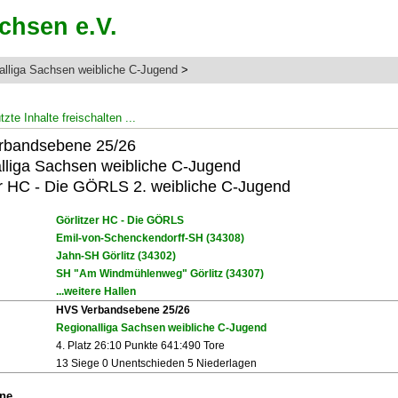
alliga Sachsen weibliche C-Jugend
>
zte Inhalte freischalten ...
rbandsebene 25/26
lliga Sachsen weibliche C-Jugend
er HC - Die GÖRLS 2. weibliche C-Jugend
Görlitzer HC - Die GÖRLS
Emil-von-Schenckendorff-SH (34308)
Jahn-SH Görlitz (34302)
SH "Am Windmühlenweg" Görlitz (34307)
...weitere Hallen
HVS Verbandsebene 25/26
Regionalliga Sachsen weibliche C-Jugend
4. Platz 26:10 Punkte 641:490 Tore
13 Siege 0 Unentschieden 5 Niederlagen
ine