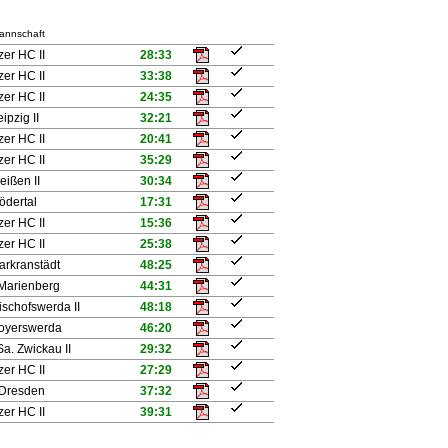
annschaft
tzer HC II
28:33
tzer HC II
33:38
tzer HC II
24:35
ipzig II
32:21
tzer HC II
20:41
tzer HC II
35:29
eißen II
30:34
ödertal
17:31
tzer HC II
15:36
tzer HC II
25:38
arkranstädt
48:25
Marienberg
44:31
ischofswerda II
48:18
oyerswerda
46:20
a. Zwickau II
29:32
tzer HC II
27:29
Dresden
37:32
tzer HC II
39:31