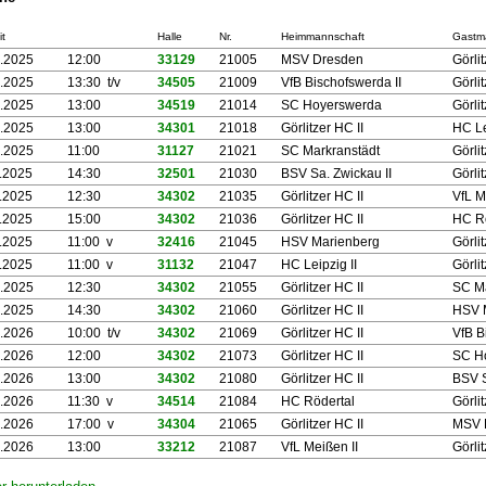
t
Halle
Nr.
Heimmannschaft
Gastm
.2025
12:00
33129
21005
MSV Dresden
Görli
.2025
13:30 t/v
34505
21009
VfB Bischofswerda II
Görli
.2025
13:00
34519
21014
SC Hoyerswerda
Görli
.2025
13:00
34301
21018
Görlitzer HC II
HC Le
.2025
11:00
31127
21021
SC Markranstädt
Görli
.2025
14:30
32501
21030
BSV Sa. Zwickau II
Görli
.2025
12:30
34302
21035
Görlitzer HC II
VfL M
.2025
15:00
34302
21036
Görlitzer HC II
HC R
.2025
11:00 v
32416
21045
HSV Marienberg
Görli
.2025
11:00 v
31132
21047
HC Leipzig II
Görli
.2025
12:30
34302
21055
Görlitzer HC II
SC M
.2025
14:30
34302
21060
Görlitzer HC II
HSV 
.2026
10:00 t/v
34302
21069
Görlitzer HC II
VfB B
.2026
12:00
34302
21073
Görlitzer HC II
SC H
.2026
13:00
34302
21080
Görlitzer HC II
BSV S
.2026
11:30 v
34514
21084
HC Rödertal
Görli
.2026
17:00 v
34304
21065
Görlitzer HC II
MSV 
.2026
13:00
33212
21087
VfL Meißen II
Görli